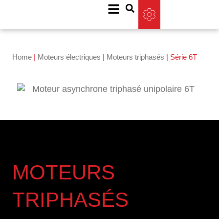
Home
|
Moteurs électriques
|
Moteurs triphasés
|
Série 6T
MOTEURS
TRIPHASÉS