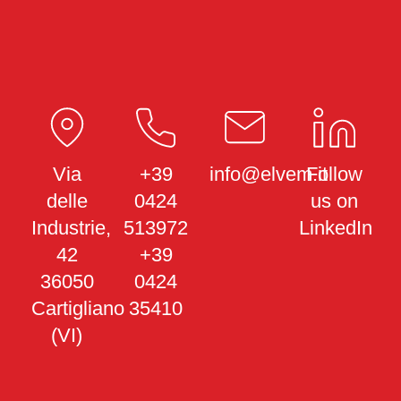
Via
+39
info@elvem.it
Follow
delle
0424
us on
Industrie,
513972
LinkedIn
42
+39
36050
0424
Cartigliano
35410
(VI)