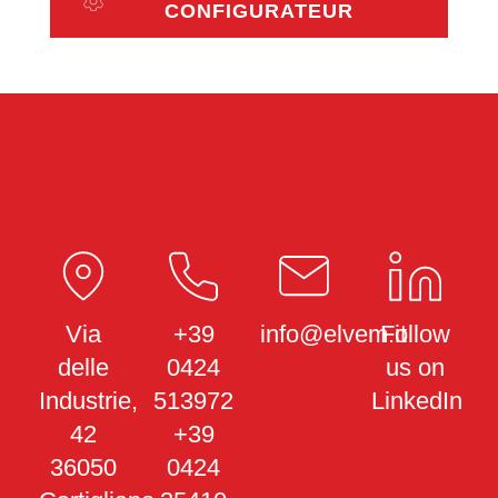
CONFIGURATEUR
Via
+39
info@elvem.it
Follow
delle
0424
us on
Industrie,
513972
LinkedIn
42
+39
36050
0424