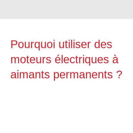
Pourquoi utiliser des
moteurs électriques à
aimants permanents ?
Les moteurs PM d’Elvem permettent :
de
réduire les coûts
d’électricité ;
d’
obtenir un meilleur rendement
,
notamment à charges réduites ;
d’
améliorer le rendement dans des